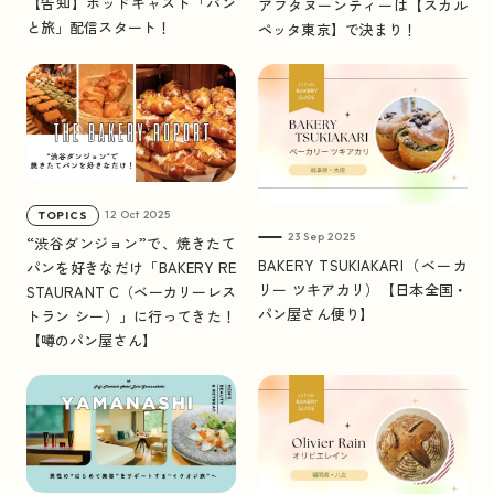
【告知】ポッドキャスト「パン
アフタヌーンティーは【スカル
と旅」配信スタート！
ペッタ東京】で決まり！
12 Oct 2025
TOPICS
23 Sep 2025
“渋谷ダンジョン”で、焼きたて
BAKERY TSUKIAKARI（ベーカ
パンを好きなだけ「BAKERY RE
リー ツキアカリ）【日本全国・
STAURANT C（ベーカリーレス
パン屋さん便り】
トラン シー）」に行ってきた！
【噂のパン屋さん】