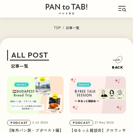
ABOUT
TOP
/
記事一覧
このサイトについて
ALL POST
ARCHIVE
記事一覧
記事一覧
BACK
CATEGORY
カテゴリーで見る
パン旅
PAN × TABI
2 Jul 2026
21 May 2026
PODCAST
PODCAST
【海外パン旅・ブダペスト編】
【ゆるっと雑談会】クロワッサ