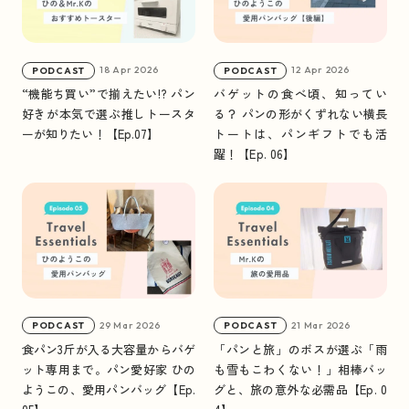
#
開運旅
#
限定メニュー
#
北海道
#
空港パン
#
アメリカ
#
新店・ニューオープン
#
カリフォルニア
#
海外
#
新商品・新メニュー
18 Apr 2026
12 Apr 2026
PODCAST
PODCAST
“機能ち買い”で揃えたい!? パン
バゲットの食べ頃、知ってい
#
静岡
#
パン・オ・ショコラ
#
東京
#
神奈川
好きが本気で選ぶ推しトースタ
る？ パンの形がくずれない横長
#
湘南パン祭り
#
季節限定
#
デンマーク
ーが知りたい！【Ep.07】
トートは、パンギフトでも活
躍！【Ep. 06】
#
ニューオープン
#
山梨
#
ホテル
#
旅アイテム
#
Podcast（ポッドキャスト）
#
アフタヌーンティー（Afternoon Tea）
#
レストラン
#
渋谷
#
旅レポ
#
東急大井町線
#
薪窯
#
岐阜
#
京都
#
宮崎
#
沖縄
#
海パン
#
芦屋
#
カフェ
#
福岡
#
アニバーサリー
29 Mar 2026
21 Mar 2026
PODCAST
PODCAST
#
イベント/セミナー/トークショー
#
広島
食パン3斤が入る大容量からバゲ
「パンと旅」のボスが選ぶ「雨
ット専用まで。パン愛好家 ひの
も雪もこわくない！」相棒バッ
#
コラボ
#
冷凍パン
#
本
#
レシピ
#
トースト
ようこの、愛用パンバッグ【Ep.
グと、旅の意外な必需品【Ep. 0