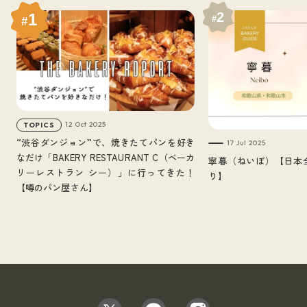
2
1
#
#
12 Oct 2025
TOPICS
“渋谷ダンジョン”で、焼きたてパンを好き
17 Jul 2025
なだけ「BAKERY RESTAURANT C（ベーカ
寧暮（ねいぼ）【日本
リーレストラン シー）」に行ってきた！
り】
【噂のパン屋さん】