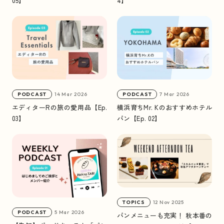
05】
4】
#
岩手
#
世田谷パン祭り
#
和歌山
#
カンパーニュ
#
国産小麦
KEYWORDS
キーワードで見る
14 Mar 2026
7 Mar 2026
PODCAST
PODCAST
エディターRの旅の愛用品【Ep.
横浜育ちMr. Kのおすすめホテル
03】
パン【Ep. 02】
12 Nov 2025
TOPICS
5 Mar 2026
PODCAST
パンメニューも充実！ 秋本番の