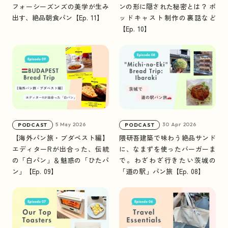
ニュース
NEWS
フォーシーズンズの美学が生み
ンの形に隠された秘密とは？ ポ
出す、絶品朝食パン【Ep. 11】
ッドキャスト制作の裏話など
【Ep. 10】
トピックス
TOPICS
日本全国・パン屋さん便り
ポッドキャスト
PODCAST
5 May 2026
30 Apr 2026
PODCAST
PODCAST
【海外パン旅・ブダペスト編】
隈研吾建築で味わう絶品サンド
エディターRが出合った、伝統
に、なまずを使ったバーガーま
の「白パン」＆魅惑の「ひたパ
で。わざわざ行きたい茨城の
ン」【Ep. 09】
「道の駅」パン旅【Ep. 08】
#HOT TAGS
タグで見る