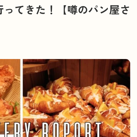
行ってきた！【噂のパン屋さ
PODCAST
#
開運旅
#
限定メニュー
#
北海道
#
新店・ニューオープン
#
カリフォル
#
新商品・新メニュー
#
静岡
#
パン
#
神奈川
#
湘南パン祭り
#
季節限定
#
ニューオープン
#
山梨
#
ホテル
#
Podcast（ポッドキャスト）