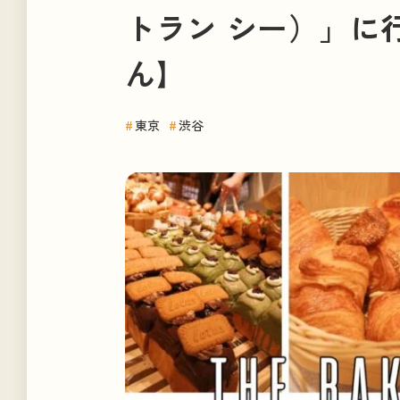
トラン シー）」に
ポッドキャスト
ん】
#
東京
#
渋谷
#HOT TAGS