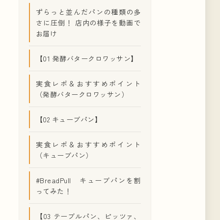
ずらっと並んだパンの種類の多
さに圧倒！ 店内の様子を動画で
お届け
【01 発酵バタークロワッサン】
実食レポ＆おすすめポイント
（発酵バタークロワッサン）
#
空港パン
#
アメリカ
【02 キューブパン】
ニア
#
海外
・オ・ショコラ
#
東京
実食レポ＆おすすめポイント
（キューブパン）
#
デンマーク
#BreadPull キューブパンを割
#
旅アイテム
ってみた！
【03 テーブルパン、ピッツァ、