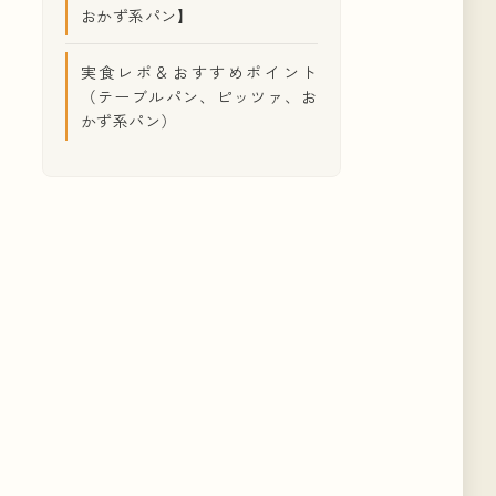
）
#
レストラン
#
渋谷
おかず系パン】
岐阜
#
京都
#
宮崎
実食レポ＆おすすめポイント
（テーブルパン、ピッツァ、お
#
福岡
#
アニバーサリー
かず系パン）
広島
#
コラボ
ト
#
岩手
ーニュ
#
国産小麦