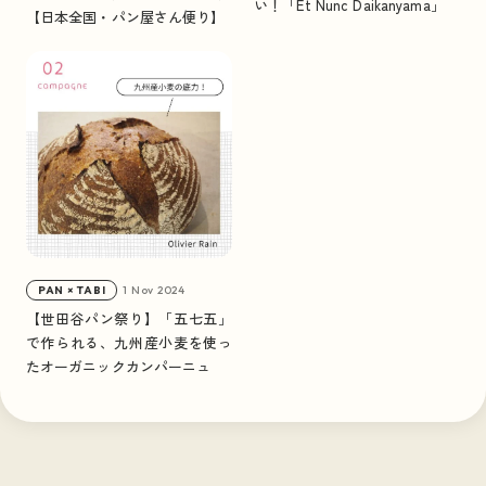
い！「Et Nunc Daikanyama」
ニュース
NEWS
【日本全国・パン屋さん便り】
トピックス
TOPICS
日本全国・パン屋さん便り
ポッドキャスト
PODCAST
1 Nov 2024
PAN × TABI
【世田谷パン祭り】「五七五」
で作られる、九州産小麦を使っ
たオーガニックカンパーニュ
#HOT TAGS
タグで見る