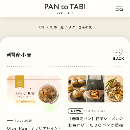
ABOUT
TOP
/
記事一覧
/
タグ : 国産小麦
このサイトについて
#国産小麦
ARCHIVE
BACK
記事一覧
CATEGORY
カテゴリーで見る
30 Mar 2025
NEWS
パン旅
PAN × TABI
【春限定パン】行楽シーズンの
7 Aug 2025
お供にぴったりなパンが勢揃
Olivier Rain（オリビエレイン）