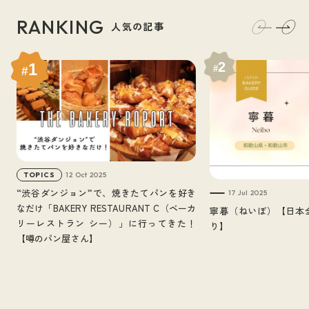
#
開運旅
#
限定メニュー
#
北海道
#
空港パン
RANKING
人気の記事
#
アメリカ
#
新店・ニューオープン
#
カリフォルニア
#
海外
#
新商品・新メニュー
2
1
#
#
#
静岡
#
パン・オ・ショコラ
#
東京
#
神奈川
#
湘南パン祭り
#
季節限定
#
デンマーク
#
ニューオープン
#
山梨
#
ホテル
#
旅アイテム
#
Podcast（ポッドキャスト）
#
アフタヌーンティー（Afternoon Tea）
12 Oct 2025
TOPICS
#
レストラン
#
渋谷
#
旅レポ
#
東急大井町線
“渋谷ダンジョン”で、焼きたてパンを好き
17 Jul 2025
なだけ「BAKERY RESTAURANT C（ベーカ
寧暮（ねいぼ）【日本
#
薪窯
#
岐阜
#
京都
#
宮崎
#
沖縄
#
海パン
リーレストラン シー）」に行ってきた！
り】
【噂のパン屋さん】
#
芦屋
#
カフェ
#
福岡
#
アニバーサリー
#
イベント/セミナー/トークショー
#
広島
#
コラボ
#
冷凍パン
#
本
#
レシピ
#
トースト