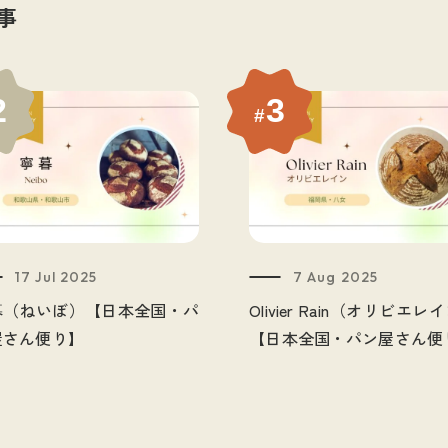
#
アフタヌーンティー（Afternoon Tea
事
#
旅レポ
#
東急大井町線
#
薪窯
#
#
沖縄
#
海パン
#
芦屋
#
カフェ
2
3
#
#
イベント/セミナー/トークショー
#
#
冷凍パン
#
本
#
レシピ
#
トース
#
世田谷パン祭り
#
和歌山
#
カンパ
17 Jul 2025
7 Aug 2025
暮（ねいぼ）【日本全国・パ
Olivier Rain（オリビエレ
屋さん便り】
【日本全国・パン屋さん便