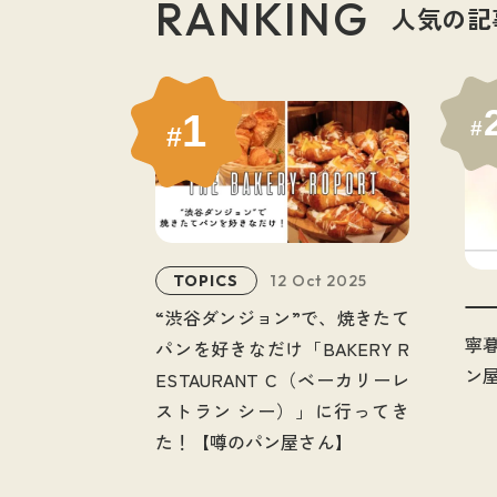
RANKING
タグで見る
人気の記
1
#
#
TOPICS
12 Oct 2025
“渋谷ダンジョン”で、焼きたて
寧
パンを好きなだけ「BAKERY R
ン
ESTAURANT C（ベーカリーレ
ストラン シー）」に行ってき
KEYWORDS
た！【噂のパン屋さん】
キーワードで見る