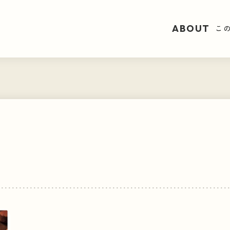
ABOUT
ABOUT
こ
こ
CATEGORY
カテゴリーで見る
ニュー
 × TABI
日本全国・
TOPICS