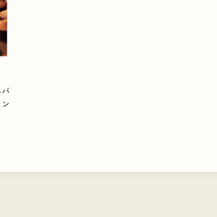
PODCAST
らパ
#
開運旅
#
限定メニュー
#
北海道
タン
#
新店・ニューオープン
#
カリフォル
#
新商品・新メニュー
#
静岡
#
パン
#
神奈川
#
湘南パン祭り
#
季節限定
#
ニューオープン
#
山梨
#
ホテル
#
Podcast（ポッドキャスト）