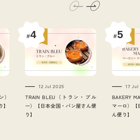
）
#
レストラン
#
渋谷
岐阜
#
京都
#
宮崎
#
福岡
#
アニバーサリー
4
5
#
#
広島
#
コラボ
ト
#
岩手
ーニュ
#
国産小麦
12 Jul 2025
17 Jul
イン）
TRAIN BLEU（トラン・ブル
BAKERY 
り】
ー）【日本全国・パン屋さん便
マーロ）【
り】
ん便り】