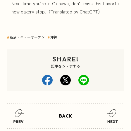
Next time you’re in Okinawa, don’t miss this flavorful
new bakery stop!（Translated by ChatGPT）
#
新店・ニューオープン
#
沖縄
SHARE!
記事をシェアする
BACK