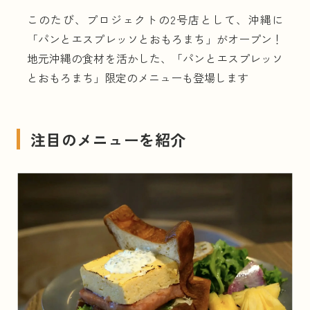
#
岩手
#
世田谷パン祭り
#
和歌山
#
カンパーニュ
このたび、プロジェクトの2号店として、沖縄に
#
国産小麦
「パンとエスプレッソとおもろまち」がオープン！
地元沖縄の食材を活かした、「パンとエスプレッソ
とおもろまち」限定のメニューも登場します
KEYWORDS
キーワードで見る
注目のメニューを紹介