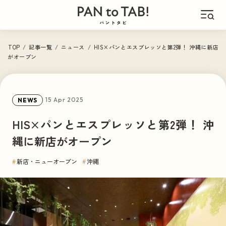
ABOUT
TOP
/
記事一覧
/
ニュース
/
HIS×パンとエスプレッソと第2弾！ 沖縄に新店
がオープン
このサイトについて
ARCHIVE
15 Apr 2025
NEWS
記事一覧
HIS×パンとエスプレッソと第2弾！ 沖
縄に新店がオープン
CATEGORY
#
新店・ニューオープン
#
沖縄
カテゴリーで見る
パン旅
PAN × TABI