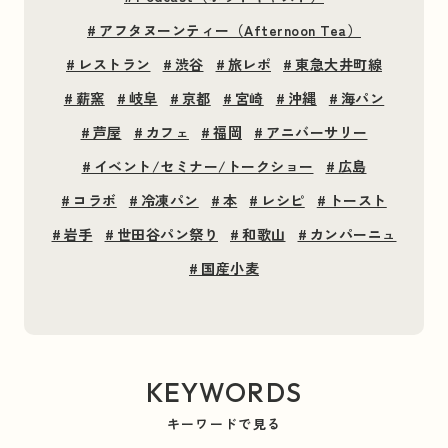
#
アフタヌーンティー（Afternoon Tea）
#
レストラン
#
渋谷
#
旅レポ
#
東急大井町線
#
薪窯
#
岐阜
#
京都
#
宮崎
#
沖縄
#
海パン
#
芦屋
#
カフェ
#
福岡
#
アニバーサリー
#
イベント/セミナー/トークショー
#
広島
#
コラボ
#
冷凍パン
#
本
#
レシピ
#
トースト
#
岩手
#
世田谷パン祭り
#
和歌山
#
カンパーニュ
#
国産小麦
KEYWORDS
キーワードで見る