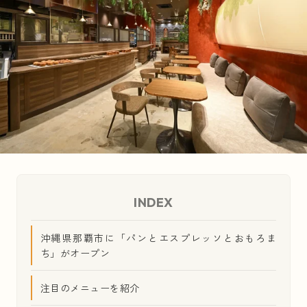
ニュース
NEWS
トピックス
TOPICS
日本全国・パン屋さん便り
ポッドキャスト
PODCAST
INDEX
沖縄県那覇市に「パンとエスプレッソとおもろま
#HOT TAGS
ち」がオープン
タグで見る
注目のメニューを紹介