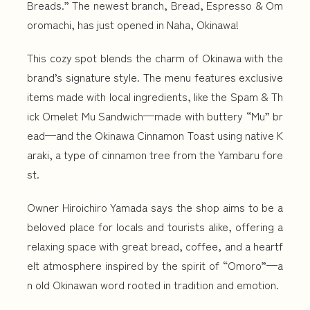
Breads.” The newest branch, Bread, Espresso & Om
oromachi, has just opened in Naha, Okinawa!
This cozy spot blends the charm of Okinawa with the
brand’s signature style. The menu features exclusive
items made with local ingredients, like the Spam & Th
ick Omelet Mu Sandwich—made with buttery “Mu” br
ead—and the Okinawa Cinnamon Toast using native K
araki, a type of cinnamon tree from the Yambaru fore
st.
Owner Hiroichiro Yamada says the shop aims to be a
beloved place for locals and tourists alike, offering a
relaxing space with great bread, coffee, and a heartf
elt atmosphere inspired by the spirit of “Omoro”—a
n old Okinawan word rooted in tradition and emotion.