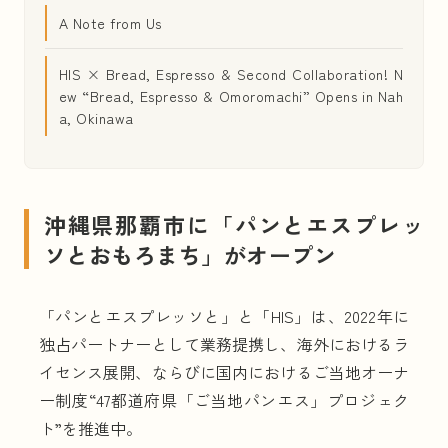
#
開運旅
#
限定メニュー
#
北海道
#
空港パン
A Note from Us
#
アメリカ
#
新店・ニューオープン
HIS × Bread, Espresso & Second Collaboration! N
#
カリフォルニア
#
海外
#
新商品・新メニュー
ew “Bread, Espresso & Omoromachi” Opens in Nah
#
静岡
#
パン・オ・ショコラ
#
東京
#
神奈川
a, Okinawa
#
湘南パン祭り
#
季節限定
#
デンマーク
#
ニューオープン
#
山梨
#
ホテル
#
旅アイテム
#
Podcast（ポッドキャスト）
沖縄県那覇市に「パンとエスプレッ
#
アフタヌーンティー（Afternoon Tea）
ソとおもろまち」がオープン
#
レストラン
#
渋谷
#
旅レポ
#
東急大井町線
#
薪窯
#
岐阜
#
京都
#
宮崎
#
沖縄
#
海パン
「パンとエスプレッソと」と「HIS」は、2022年に
独占パートナーとして業務提携し、海外におけるラ
#
芦屋
#
カフェ
#
福岡
#
アニバーサリー
イセンス展開、ならびに国内におけるご当地オーナ
#
イベント/セミナー/トークショー
#
広島
ー制度“47都道府県「ご当地パンエス」プロジェク
#
コラボ
#
冷凍パン
#
本
#
レシピ
#
トースト
ト”を推進中。